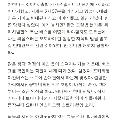
야한다는 것이다. 출발 시간은 몇시냐고 묻기에 7시라고 
이야기했고, 시계는 6시 57분을 가리키고 있었다. 네팔
인은 기어코 반대편이라고 이야기헀고, 일단 건넜다. 반
쯤 망했다 싶었다. 이거 놓치면? 완전 그럴법 했거든. 뭐 
허허벌판에 무슨 버스를 어떻게 타야할지도 모르는데. 
나는 의심스러운 오토바이 탄 껄렁한 자식의 말을 믿고 
길 반대편으로 건넌 것이었다. 안 건너면 해코지 당할까
봐..
많은 생각, 걱정이 미친 듯이 스쳐지나가는 가운데, 버스 
표를 확인하는 직원이 내게 다가 왔다. 살았다. 포카라행 
야간버스는 스토어 반대편에서 타는게 맞았다. 껄렁한 
자식에서선량한 네팔인으로 호칭이 바뀌는 순간. 그때
부터는 조금 안심을 하고, 담배까지 한대 피웠다. 잠시 
기다리다 보니 어디선가 시끌시끌한 영어가 들려왔다. 
등장부터 요란한 인스타그램 스토리 촬영 소리, 
남들의 시선은 아랑곳하지 않는 그들은 션, 참, 필립이었