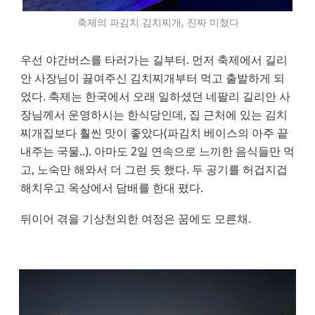
축제의 파김치 김치찌개, 진짜 미쳤다
우선 야간버스를 타러가는 길부터. 먼저 축제에서 길리
안 사장님이 끓여주신 김치찌개부터 먹고 출발하게 되
었다. 축제는 한국에서 오래 일하셨던 네팔리 길리안 사
장님께서 운영하시는 한식당인데, 집 근처에 있는 김치
찌개집보다 훨씬 맛이 좋았다(파김치 베이스의 아주 끝
내주는 국물..). 아마도 2일 연속으로 느끼한 음식들만 먹
고, 노숙만 해와서 더 그런 듯 했다. 두 공기를 허겁지겁 
해치우고 옥상에서 담배를 한대 폈다. 
뒤이어 겪을 기상천외한 여정은 꿈에도 모른채.