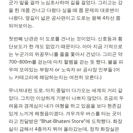
군가 말을 걸까 노심초사하며 길을 걸었다. 그리고는 강
을 한 개쯤 건너고 다왔다 싶을 때 쯤 문제의 대로변이 
나왔다. 옆길이 넓은 공사판이고 도로는 왕복 4차선 쯤 
되어보이는.
첫번째 난관은 이 도로를 건너는 것이었다. 신호등과 횡
단보도가 한 개도 없었기 때문이다. 아마 지금 기억으로
는 누군가의 뒤꽁무니를 졸졸 쫓아서 건넜다. 그리곤 약 
700~800m를 걷는데 마치 할렘을 걷는 듯 했다. 불을 피
우며 모여있는 부랑자 or 노숙자 or 공사장 인부들 (어
느 카테고리에 해당하는지는 여전히 모른다.)
무너져내린 도로. 마치 종말이 다가오는 세계의 거리 같
았다. 그치만 이상하게 기분이 나쁘지 않았다. 조금의 두
려움과 경계심이 내가 여행을 하고 있음을 보다 현존감 
있게 느끼게 해줬음이겠다. 겨우겨우 버스를 타는 곳이
라고 전달받은 “Bhat-Bhateni Store”에 도착했다. 화장
실이 급해서 4층까지 뛰어 올라갔는데, 정작 화장실은 