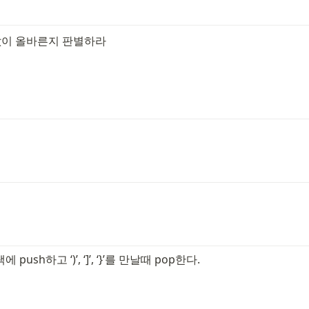
값이 올바른지 판별하라
’는 스택에 push하고 ‘)’, ‘]’, ‘}’를 만날때 pop한다.