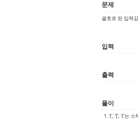
문제
괄호로 된 입력
입력
출력
풀이
‘(’, ‘[’, ‘{