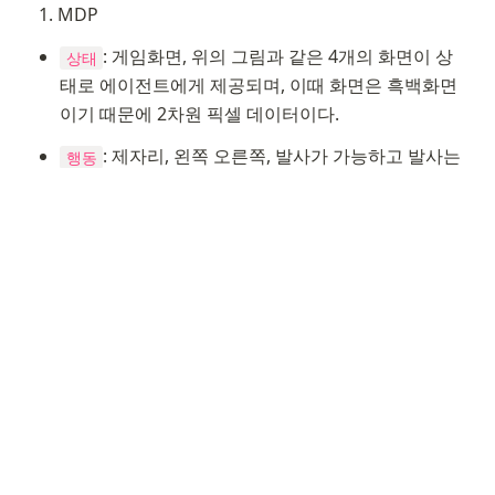
MDP
: 게임화면, 위의 그림과 같은 4개의 화면이 상
상태
태로 에이전트에게 제공되며, 이때 화면은 흑백화면
이기 때문에 2차원 픽셀 데이터이다.
: 제자리, 왼쪽 오른쪽, 발사가 가능하고 발사는 
행동
시작 때에만 가능하다.
: 벽돌이 하나씩 깨질 때마다 보상을 (+1)씩 받
보상
고 더 위쪽을 깰수록 더 큰 보상을 받는다. 아무것도 
깨지 않을 때는 보상으로 (0)을 바고, 공을 놓쳐 목숨
을 잃는다면 (-1)을 받는다.
학습
에이전트는 4개의 연속된 게임 화면을 입력으로 받
는다.
처음에는 아무것도 모르므로 임의로 행동을 취한다.